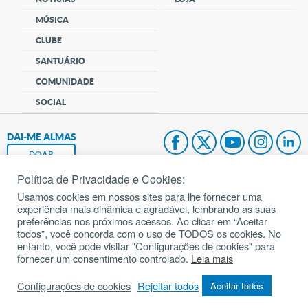
MÚSICA
CLUBE
SANTUÁRIO
COMUNIDADE
SOCIAL
DAI-ME ALMAS
DOAR
Política de Privacidade e Cookies:
Fundação João Paulo II
Usamos cookies em nossos sites para lhe fornecer uma
experiência mais dinâmica e agradável, lembrando as suas
Pedido de Oração
preferências nos próximos acessos. Ao clicar em “Aceitar
todos”, você concorda com o uso de TODOS os cookies. No
Mapa do site
entanto, você pode visitar "Configurações de cookies" para
fornecer um consentimento controlado.
Leia mais
Internacional
Configurações de cookies
Rejeitar todos
Aceitar todos
© 2002 – 2026
Todos os direitos reservados.
cancaonova.com