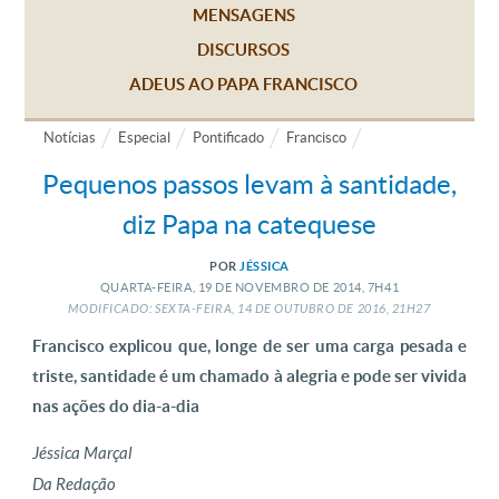
MENSAGENS
DISCURSOS
ADEUS AO PAPA FRANCISCO
Notícias
Especial
Pontificado
Francisco
Pequenos passos levam à santidade,
diz Papa na catequese
POR
JÉSSICA
QUARTA-FEIRA, 19
DE
NOVEMBRO
DE
2014, 7H41
MODIFICADO: SEXTA-FEIRA, 14
DE
OUTUBRO
DE
2016, 21H27
Francisco explicou que, longe de ser uma carga pesada e
triste, santidade é um chamado à alegria e pode ser vivida
nas ações do dia-a-dia
Jéssica Marçal
Da Redação