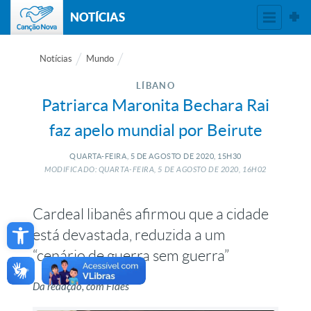
NOTÍCIAS
Notícias
Mundo
LÍBANO
Patriarca Maronita Bechara Rai
faz apelo mundial por Beirute
QUARTA-FEIRA, 5
DE
AGOSTO
DE
2020, 15H30
MODIFICADO: QUARTA-FEIRA, 5
DE
AGOSTO
DE
2020, 16H02
Cardeal libanês afirmou que a cidade
Open toolbar
está devastada, reduzida a um
“cenário de guerra sem guerra”
Da redação, com Fides