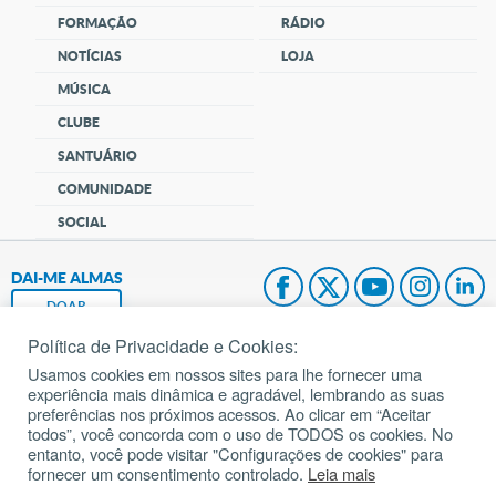
FORMAÇÃO
RÁDIO
NOTÍCIAS
LOJA
MÚSICA
CLUBE
SANTUÁRIO
COMUNIDADE
SOCIAL
DAI-ME ALMAS
DOAR
Política de Privacidade e Cookies:
Fundação João Paulo II
Usamos cookies em nossos sites para lhe fornecer uma
experiência mais dinâmica e agradável, lembrando as suas
Pedido de Oração
preferências nos próximos acessos. Ao clicar em “Aceitar
todos”, você concorda com o uso de TODOS os cookies. No
Mapa do site
entanto, você pode visitar "Configurações de cookies" para
fornecer um consentimento controlado.
Leia mais
Internacional