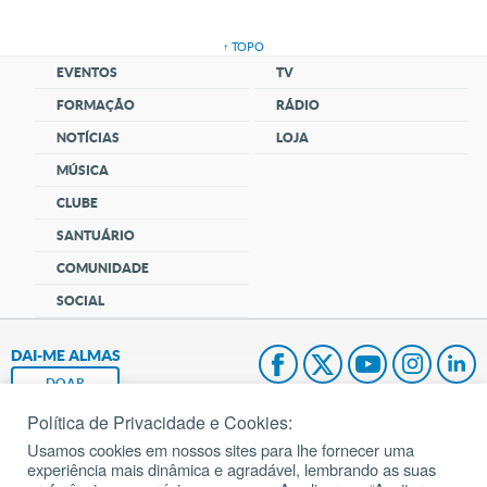
↑ TOPO
EVENTOS
TV
FORMAÇÃO
RÁDIO
NOTÍCIAS
LOJA
MÚSICA
CLUBE
SANTUÁRIO
COMUNIDADE
SOCIAL
DAI-ME ALMAS
DOAR
Política de Privacidade e Cookies:
Fundação João Paulo II
Usamos cookies em nossos sites para lhe fornecer uma
experiência mais dinâmica e agradável, lembrando as suas
Pedido de Oração