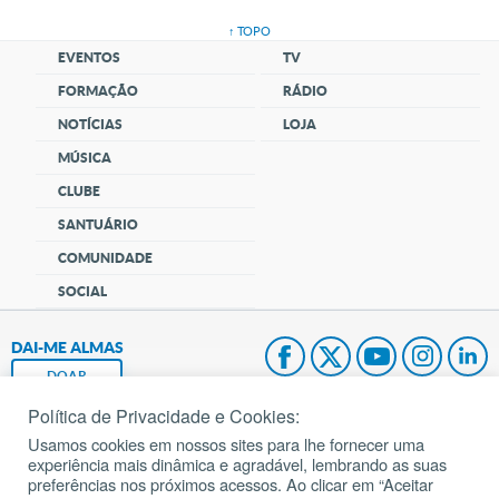
↑ TOPO
EVENTOS
TV
FORMAÇÃO
RÁDIO
NOTÍCIAS
LOJA
MÚSICA
CLUBE
SANTUÁRIO
COMUNIDADE
SOCIAL
DAI-ME ALMAS
DOAR
Política de Privacidade e Cookies:
Fundação João Paulo II
Usamos cookies em nossos sites para lhe fornecer uma
experiência mais dinâmica e agradável, lembrando as suas
Pedido de Oração
preferências nos próximos acessos. Ao clicar em “Aceitar