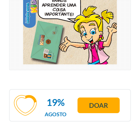
19%
DOAR
AGOSTO