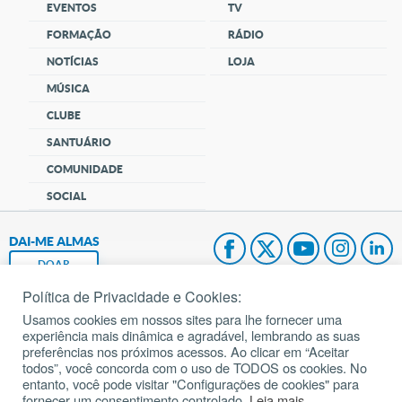
EVENTOS
TV
FORMAÇÃO
RÁDIO
NOTÍCIAS
LOJA
MÚSICA
CLUBE
SANTUÁRIO
COMUNIDADE
SOCIAL
DAI-ME ALMAS
DOAR
Política de Privacidade e Cookies:
Fundação João Paulo II
Usamos cookies em nossos sites para lhe fornecer uma
experiência mais dinâmica e agradável, lembrando as suas
Pedido de Oração
preferências nos próximos acessos. Ao clicar em “Aceitar
todos”, você concorda com o uso de TODOS os cookies. No
Mapa do site
entanto, você pode visitar "Configurações de cookies" para
fornecer um consentimento controlado.
Leia mais