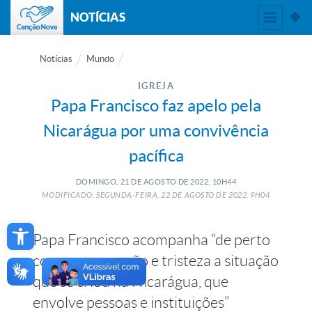
NOTÍCIAS
Notícias
Mundo
IGREJA
Papa Francisco faz apelo pela
Nicarágua por uma convivência
pacífica
DOMINGO, 21
DE
AGOSTO
DE
2022, 10H44
MODIFICADO: SEGUNDA-FEIRA, 22
DE
AGOSTO
DE
2022, 9H04
Open toolbar
Papa Francisco acompanha “de perto
com preocupação e tristeza a situação
que se criou na Nicarágua, que
envolve pessoas e instituições”