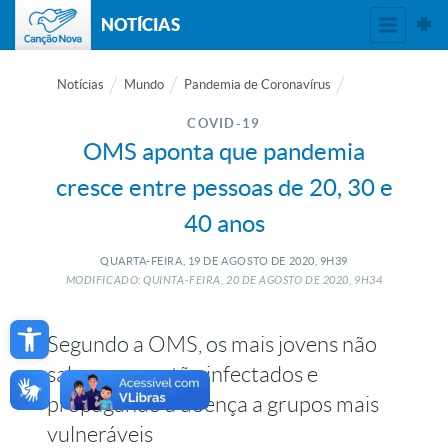
NOTÍCIAS
Notícias
Mundo
Pandemia de Coronavírus
COVID-19
OMS aponta que pandemia
cresce entre pessoas de 20, 30 e
40 anos
QUARTA-FEIRA, 19
DE
AGOSTO
DE
2020, 9H39
MODIFICADO: QUINTA-FEIRA, 20
DE
AGOSTO
DE
2020, 9H34
Open toolbar
Segundo a OMS, os mais jovens não
sabem que estão infectados e
propagando a doença a grupos mais
vulneráveis