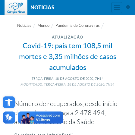
NOTÍCIAS
Notícias
Mundo
Pandemia de Coronavírus
ATUALIZAÇÃO
Covid-19: país tem 108,5 mil
mortes e 3,35 milhões de casos
acumulados
TERÇA-FEIRA, 18
DE
AGOSTO
DE
2020, 7H14
MODIFICADO: TERÇA-FEIRA, 18
DE
AGOSTO
DE
2020, 7H34
Open toolbar
Número de recuperados, desde início
da pandemia, chega a 2.478.494,
afirma o Ministério da Saúde