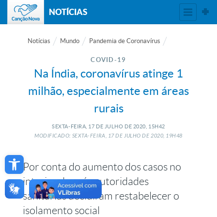
NOTÍCIAS
Notícias
Mundo
Pandemia de Coronavírus
COVID-19
Na Índia, coronavírus atinge 1
milhão, especialmente em áreas
rurais
SEXTA-FEIRA, 17
DE
JULHO
DE
2020, 15H42
MODIFICADO: SEXTA-FEIRA, 17
DE
JULHO
DE
2020, 19H48
Open toolbar
Por conta do aumento dos casos no
interior do país, autoridades
sanitárias decidiram restabelecer o
isolamento social