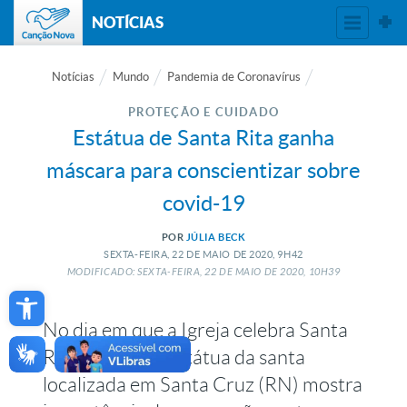
NOTÍCIAS
Notícias
Mundo
Pandemia de Coronavírus
PROTEÇÃO E CUIDADO
Estátua de Santa Rita ganha
máscara para conscientizar sobre
covid-19
POR
JÚLIA BECK
SEXTA-FEIRA, 22
DE
MAIO
DE
2020, 9H42
MODIFICADO: SEXTA-FEIRA, 22
DE
MAIO
DE
2020, 10H39
Open toolbar
No dia em que a Igreja celebra Santa
Rita de Cássia, estátua da santa
localizada em Santa Cruz (RN) mostra