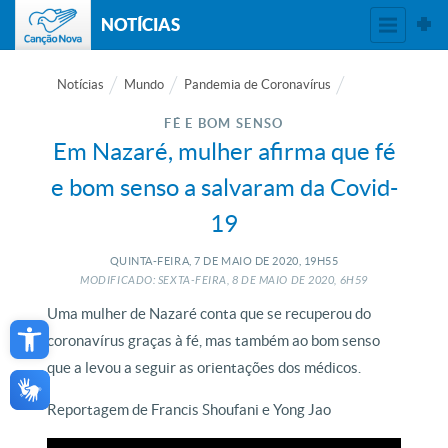
NOTÍCIAS
Notícias
Mundo
Pandemia de Coronavírus
FÉ E BOM SENSO
Em Nazaré, mulher afirma que fé
e bom senso a salvaram da Covid-
19
QUINTA-FEIRA, 7
DE
MAIO
DE
2020, 19H55
MODIFICADO: SEXTA-FEIRA, 8
DE
MAIO
DE
2020, 6H59
Open toolbar
Uma mulher de Nazaré conta que se recuperou do
coronavírus graças à fé, mas também ao bom senso
que a levou a seguir as orientações dos médicos.
Reportagem de Francis Shoufani e Yong Jao