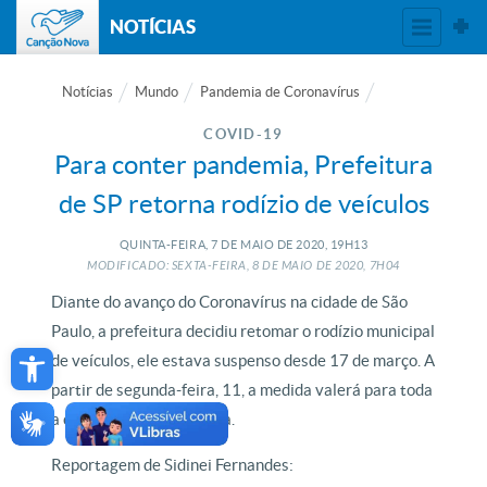
NOTÍCIAS
Notícias
Mundo
Pandemia de Coronavírus
COVID-19
Para conter pandemia, Prefeitura
de SP retorna rodízio de veículos
QUINTA-FEIRA, 7
DE
MAIO
DE
2020, 19H13
MODIFICADO: SEXTA-FEIRA, 8
DE
MAIO
DE
2020, 7H04
Diante do avanço do Coronavírus na cidade de São
Paulo, a prefeitura decidiu retomar o rodízio municipal
Open toolbar
de veículos, ele estava suspenso desde 17 de março. A
partir de segunda-feira, 11, a medida valerá para toda
a cidade, 24 horas por dia.
Reportagem de Sidinei Fernandes: