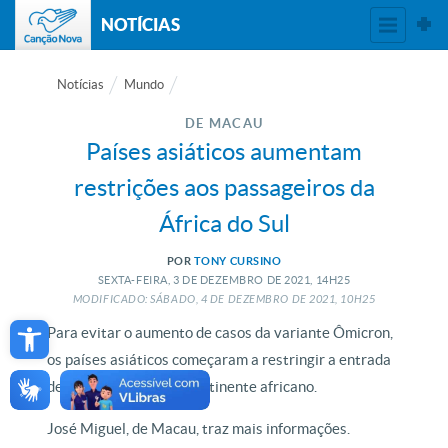
NOTÍCIAS
Notícias
Mundo
DE MACAU
Países asiáticos aumentam
restrições aos passageiros da
África do Sul
POR
TONY CURSINO
SEXTA-FEIRA, 3
DE
DEZEMBRO
DE
2021, 14H25
MODIFICADO: SÁBADO, 4
DE
DEZEMBRO
DE
2021, 10H25
Open toolbar
Para evitar o aumento de casos da variante Ômicron,
os países asiáticos começaram a restringir a entrada
de turistas vindos do continente africano.
José Miguel, de Macau, traz mais informações.