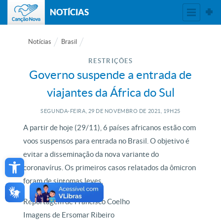
NOTÍCIAS
Notícias
Brasil
RESTRIÇÕES
Governo suspende a entrada de
viajantes da África do Sul
SEGUNDA-FEIRA, 29
DE
NOVEMBRO
DE
2021, 19H25
A partir de hoje (29/11), 6 países africanos estão com
voos suspensos para entrada no Brasil. O objetivo é
Open toolbar
evitar a disseminação da nova variante do
coronavírus. Os primeiros casos relatados da ômicron
foram de sintomas leves.
Reportagem de Francisco Coelho
Imagens de Ersomar Ribeiro