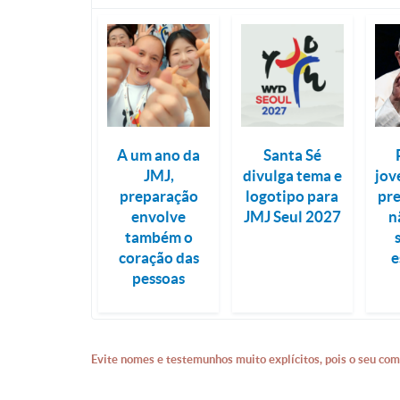
A um ano da
Santa Sé
JMJ,
divulga tema e
jov
preparação
logotipo para
pr
envolve
JMJ Seul 2027
n
também o
coração das
e
pessoas
Evite nomes e testemunhos muito explícitos, pois o seu com