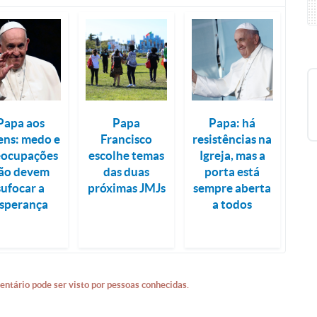
Papa aos
Papa
Papa: há
ens: medo e
Francisco
resistências na
eocupações
escolhe temas
Igreja, mas a
ão devem
das duas
porta está
sufocar a
próximas JMJs
sempre aberta
sperança
a todos
entário pode ser visto por pessoas conhecidas.