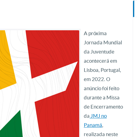
A próxima
Jornada Mundial
da Juventude
acontecerá em
Lisboa, Portugal,
em 2022. O
anúncio foi feito
durante a Missa
de Encerramento
da
JMJ no
Panamá
,
realizada neste