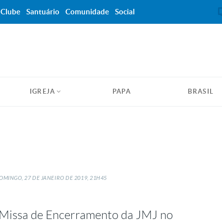
Clube
Santuário
Comunidade
Social
IGREJA
PAPA
BRASIL
OMINGO, 27
DE
JANEIRO
DE
2019, 21H45
 a Missa de Encerramento da JMJ no