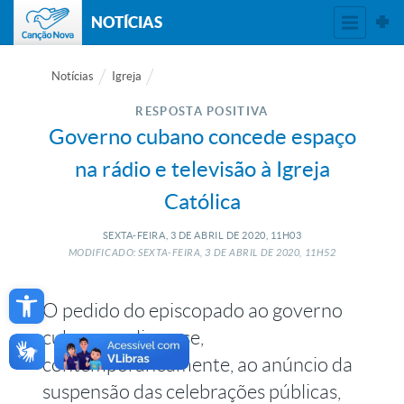
NOTÍCIAS
Notícias
Igreja
RESPOSTA POSITIVA
Governo cubano concede espaço
na rádio e televisão à Igreja
Católica
SEXTA-FEIRA, 3
DE
ABRIL
DE
2020, 11H03
MODIFICADO: SEXTA-FEIRA, 3
DE
ABRIL
DE
2020, 11H52
Open toolbar
O pedido do episcopado ao governo
cubano realizou-se,
contemporaneamente, ao anúncio da
suspensão das celebrações públicas,