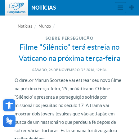
NOTÍCIAS
Notícias
Mundo
SOBRE PERSEGUIÇÃO
Filme "Silêncio" terá estreia no
Vaticano na próxima terça-feira
SÁBADO, 26
DE
NOVEMBRO
DE
2016, 12H34
O diretor Martin Scorsese vai estrear seu novo filme
na próxima terça-feira, 29, no Vaticano. O filme
Open toolbar
“Silêncio” apresenta a perseguição sofrida por
missionários jesuítas no século 17. A trama vai
mostrar dois jovens jesuítas que vão ao Japão em
busca de um missionário que perdeu a fé depois de
sofrer várias torturas. Esta semana foi divulgado o
trailer do filme.