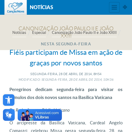
NOTÍCIAS
Notícias
Especial
Canonização João Paulo II e João XXIII
NESTA SEGUNDA-FEIRA
Fiéis participam de Missa em ação de
graças por novos santos
SEGUNDA-FEIRA, 28
DE
ABRIL
DE
2014, 8H54
MODIFICADO: SEGUNDA-FEIRA, 28
DE
ABRIL
DE
2014, 10H36
Peregrinos dedicam segunda-feira para visitar os
Open toolbar
túmulos dos dois novos santos na Basílica Vaticana
Da Redação, com Rádio Vaticano
O arcipreste da Basílica Vaticana, Cardeal Angelo
Comastri, celebrou Missa nesta segunda-feira, 28, na