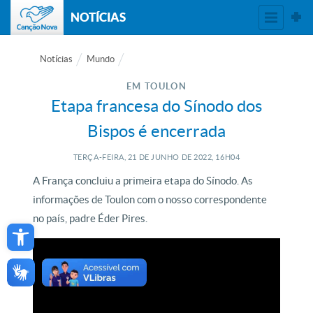
NOTÍCIAS
Notícias
Mundo
EM TOULON
Etapa francesa do Sínodo dos
Bispos é encerrada
TERÇA-FEIRA, 21
DE
JUNHO
DE
2022, 16H04
A França concluiu a primeira etapa do Sínodo. As
informações de Toulon com o nosso correspondente
Open toolbar
no país, padre Éder Pires.