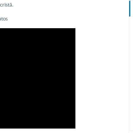
cristã.
atos