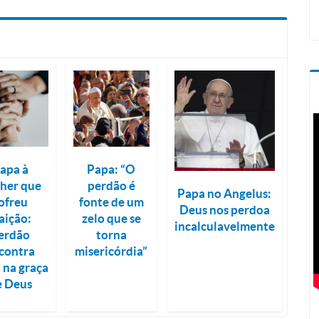
apa à
Papa: “O
her que
perdão é
Papa no Angelus:
ofreu
fonte de um
Deus nos perdoa
aição:
zelo que se
incalculavelmente
erdão
torna
contra
misericórdia”
 na graça
e Deus