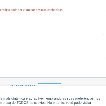
entário pode ser visto por pessoas conhecidas.
DAI-ME ALMAS
DOAR
a mais dinâmica e agradável, lembrando as suas preferências nos
om o uso de TODOS os cookies. No entanto, você pode visitar
Fundação João Paulo II
Pedido de Oração
Ma