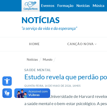
Eventos
Formação
Notícias
Música
NOTÍCIAS
"a serviço da vida e da esperança"
HOME
CANÇÃO NOVA
Notícias
Mundo
SAÚDE MENTAL
Open toolbar
Estudo revela que perdão po
QUINTA-FEIRA, 14
DE
MAIO
DE
2026, 14H05
Um estudo da Universidade de Harvard revelou
a saúde mental e o bem-estar psicológico. A pes