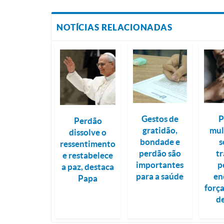
NOTÍCIAS RELACIONADAS
Gestos de
P
Perdão
gratidão,
mul
dissolve o
bondade e
s
ressentimento
perdão são
tr
e restabelece
importantes
p
a paz, destaca
para a saúde
en
Papa
força
d