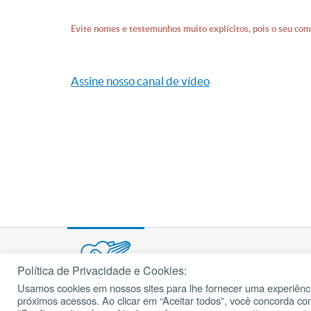
Evite nomes e testemunhos muito explícitos, pois o seu com
Assine nosso canal de vídeo
Política de Privacidade e Cookies:
Usamos cookies em nossos sites para lhe fornecer uma experiênci
© 2002 – 2026
próximos acessos. Ao clicar em “Aceitar todos”, você concorda c
cancaonova.com
Todos os direitos reservados.