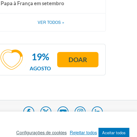
Papa à França em setembro
VER TODOS
»
19%
DOAR
AGOSTO
Configurações de cookies
Rejeitar todos
Aceitar todos
pa do site
Internacional