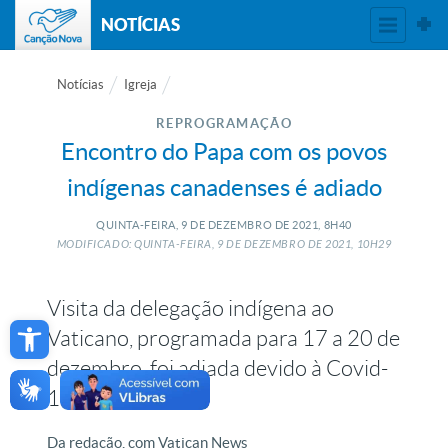
NOTÍCIAS
Notícias
Igreja
REPROGRAMAÇÃO
Encontro do Papa com os povos
indígenas canadenses é adiado
QUINTA-FEIRA, 9
DE
DEZEMBRO
DE
2021, 8H40
MODIFICADO: QUINTA-FEIRA, 9
DE
DEZEMBRO
DE
2021, 10H29
Visita da delegação indígena ao
Open toolbar
Vaticano, programada para 17 a 20 de
dezembro, foi adiada devido à Covid-
19
Da redação, com Vatican News