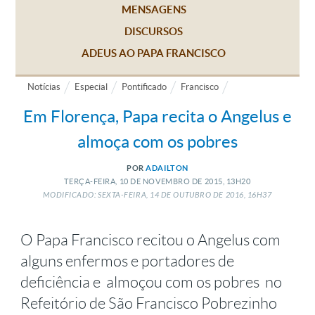
MENSAGENS
DISCURSOS
ADEUS AO PAPA FRANCISCO
Notícias
Especial
Pontificado
Francisco
Em Florença, Papa recita o Angelus e
almoça com os pobres
POR
ADAILTON
TERÇA-FEIRA, 10
DE
NOVEMBRO
DE
2015, 13H20
MODIFICADO: SEXTA-FEIRA, 14
DE
OUTUBRO
DE
2016, 16H37
O Papa Francisco recitou o Angelus com
alguns enfermos e portadores de
deficiência e almoçou com os pobres no
Refeitório de São Francisco Pobrezinho