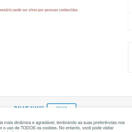
entário pode ser visto por pessoas conhecidas.
DAI-ME ALMAS
DOAR
a mais dinâmica e agradável, lembrando as suas preferências nos
om o uso de TODOS os cookies. No entanto, você pode visitar
Fundação João Paulo II
Pedido de Oração
Ma