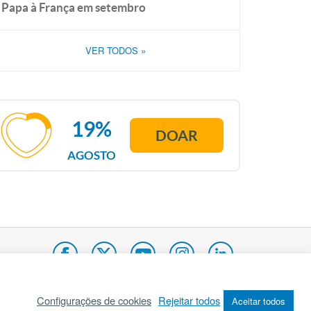
Papa à França em setembro
VER TODOS
»
19%
DOAR
AGOSTO
Configurações de cookies
Rejeitar todos
Aceitar todos
pa do site
Internacional