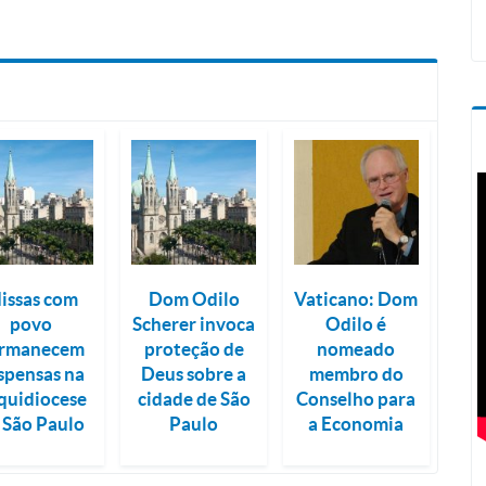
issas com
Dom Odilo
Vaticano: Dom
povo
Scherer invoca
Odilo é
rmanecem
proteção de
nomeado
spensas na
Deus sobre a
membro do
quidiocese
cidade de São
Conselho para
 São Paulo
Paulo
a Economia