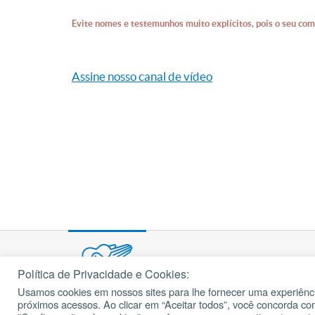
Evite nomes e testemunhos muito explícitos, pois o seu com
Assine nosso canal de vídeo
Política de Privacidade e Cookies:
Usamos cookies em nossos sites para lhe fornecer uma experiênci
© 2002 – 2026
próximos acessos. Ao clicar em “Aceitar todos”, você concorda c
cancaonova.com
Todos os direitos reservados.