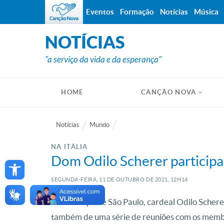
Eventos
Formação
Notícias
Música
NOTÍCIAS
"a serviço da vida e da esperança"
HOME
CANÇÃO NOVA
Notícias
Mundo
NA ITÁLIA
Open toolbar
Dom Odilo Scherer particip
SEGUNDA-FEIRA, 11
DE
OUTUBRO
DE
2021, 12H14
O arcebispo de São Paulo, cardeal Odilo Schere
também de uma série de reuniões com os membro