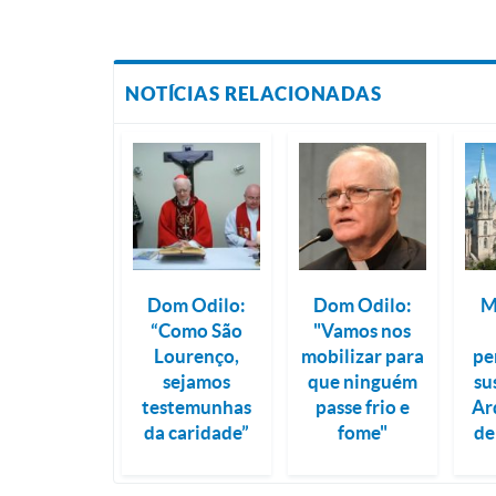
NOTÍCIAS RELACIONADAS
Dom Odilo:
Dom Odilo:
M
“Como São
"Vamos nos
Lourenço,
mobilizar para
pe
sejamos
que ninguém
su
testemunhas
passe frio e
Ar
da caridade”
fome"
de