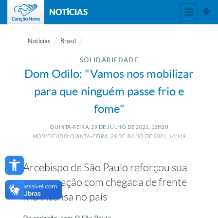
NOTÍCIAS
Notícias
Brasil
SOLIDARIEDADE
Dom Odilo: "Vamos nos mobilizar
para que ninguém passe frio e
fome"
QUINTA-FEIRA, 29
DE
JULHO
DE
2021, 12H20
MODIFICADO: QUINTA-FEIRA, 29
DE
JULHO
DE
2021, 14H49
Open toolbar
Arcebispo de São Paulo reforçou sua
preocupação com chegada de frente
fria intensa no país