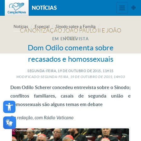
NOTÍCIAS
Notícias
Especial
Sínodo sobre a Família
EM ENTREVISTA
Dom Odilo comenta sobre
recasados e homossexuais
SEGUNDA-FEIRA, 19
DE
OUTUBRO
DE
2015, 11H15
MODIFICADO: SEGUNDA-FEIRA, 19
DE
OUTUBRO
DE
2015, 14H03
Dom Odilo Scherer concedeu entrevista sobre o Sínodo;
conflitos familiares, casais de segunda união e
Open toolbar
homossexuais são alguns temas em debate
Da redação, com Rádio Vaticano