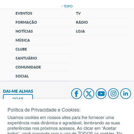
↑ TOPO
EVENTOS
TV
FORMAÇÃO
RÁDIO
NOTÍCIAS
LOJA
MÚSICA
CLUBE
SANTUÁRIO
COMUNIDADE
SOCIAL
DAI-ME ALMAS
DOAR
Política de Privacidade e Cookies:
Fundação João Paulo II
Usamos cookies em nossos sites para lhe fornecer uma
experiência mais dinâmica e agradável, lembrando as suas
Pedido de Oração
preferências nos próximos acessos. Ao clicar em “Aceitar
todos”, você concorda com o uso de TODOS os cookies. No