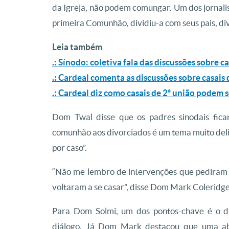
da Igreja, não podem comungar. Um dos jornali
primeira Comunhão, dividiu-a com seus pais, di
Leia também
.: Sínodo: coletiva fala das discussões sobre c
.: Cardeal comenta as discussões sobre casais
.: Cardeal diz como casais de 2ª união podem s
Dom Twal disse que os padres sinodais fic
comunhão aos divorciados é um tema muito deli
por caso”.
“Não me lembro de intervenções que pediram 
voltaram a se casar”, disse Dom Mark Coleridge
Para Dom Solmi, um dos pontos-chave é o d
diálogo. Já Dom Mark destacou que uma ab