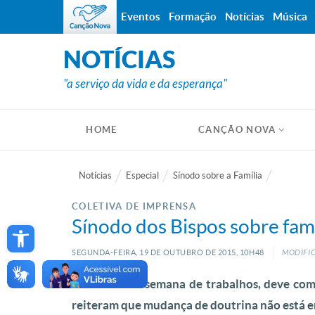
Eventos
Formação
Notícias
Música
NOTÍCIAS
"a serviço da vida e da esperança"
HOME
CANÇÃO NOVA
Notícias
Especial
Sínodo sobre a Família
COLETIVA DE IMPRENSA
Open toolbar
Sínodo dos Bispos sobre famíl
SEGUNDA-FEIRA, 19
DE
OUTUBRO
DE
2015, 10H48
MODIFIC
Nessa última semana de trabalhos, deve come
reiteram que mudança de doutrina não está 