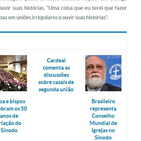
uvir suas histórias. “Uma coisa que eu terei que fazer
s em uniões irregulares e ouvir suas histórias”.
Cardeal
comenta as
discussões
sobre casais de
segunda união
pa e bispos
Brasileiro
ebram os 50
representa
anos de
Conselho
riação do
Mundial de
Sínodo
Igrejas no
Sínodo