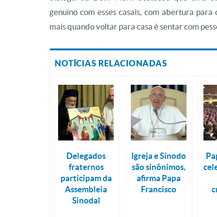
genuíno com esses casais, com abertura para o
mais quando voltar para casa é sentar com pessoa
NOTÍCIAS RELACIONADAS
Delegados
Igreja e Sínodo
Pa
fraternos
são sinônimos,
cel
participam da
afirma Papa
Assembleia
Francisco
c
Sinodal