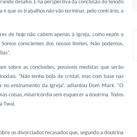
rande desafio. E na perspectiva da conclusão do Sínodo
a é que os trabalhos não vão terminar, pelo contrário, a
iares de hoje não cabem apenas à Igreja, como expôs o
. Somos conscientes dos nossos limites. Não podemos,
ias”.
ram sobre as conclusões, possíveis medidas que serão
inodais. “Não tenho bola de cristal, mas com base nas
a no ensinamento da Igreja”, adiantou Dom Mark. “O
as coisas, misericórdia sem esquecer a doutrina. Todos
ca Twal.
sobre os divorciados recasados que, segundo a doutrina