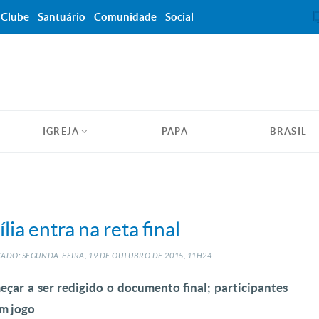
Clube
Santuário
Comunidade
Social
IGREJA
PAPA
BRASIL
ia entra na reta final
ADO: SEGUNDA-FEIRA, 19
DE
OUTUBRO
DE
2015, 11H24
çar a ser redigido o documento final; participantes
em jogo