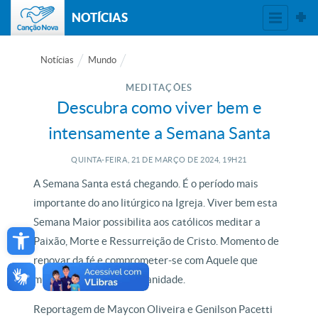
NOTÍCIAS
Notícias
Mundo
MEDITAÇÕES
Descubra como viver bem e
intensamente a Semana Santa
QUINTA-FEIRA, 21
DE
MARÇO
DE
2024, 19H21
A Semana Santa está chegando. É o período mais
importante do ano litúrgico na Igreja. Viver bem esta
Open toolbar
Semana Maior possibilita aos católicos meditar a
Paixão, Morte e Ressurreição de Cristo. Momento de
renovar da fé e comprometer-se com Aquele que
mudou a história da humanidade.
Reportagem de Maycon Oliveira e Genilson Pacetti