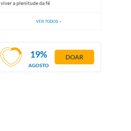
viver a plenitude da fé
VER TODOS
»
19%
DOAR
AGOSTO