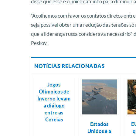
disse que esse é o único caminho para diminuir 
“Acolhemos com favor os contatos diretos entr
seja possível obter uma redução das tensões só 
que a liderança russa considerava necessário”, 
Peskov.
NOTÍCIAS RELACIONADAS
Jogos
Olímpicos de
Inverno levam
a diálogo
entre as
Coreias
Estados
E
Unidos e a
q