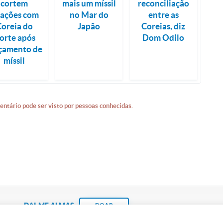
cortem
mais um míssil
reconciliação
lações com
no Mar do
entre as
Coreia do
Japão
Coreias, diz
orte após
Dom Odilo
çamento de
míssil
entário pode ser visto por pessoas conhecidas.
DAI-ME ALMAS
DOAR