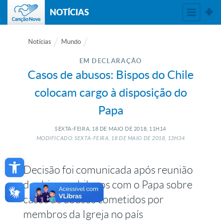
NOTÍCIAS
Notícias
Mundo
EM DECLARAÇÃO
Casos de abusos: Bispos do Chile
colocam cargo à disposição do
Papa
SEXTA-FEIRA, 18
DE
MAIO
DE
2018, 11H14
MODIFICADO: SEXTA-FEIRA, 18
DE
MAIO
DE
2018, 13H34
Open toolbar
Decisão foi comunicada após reunião
dos bispos chilenos com o Papa sobre
casos de abusos cometidos por
membros da Igreja no país