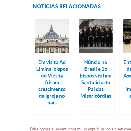
NOTÍCIAS RELACIONADAS
Em visita Ad
Núncio no
En
Limina, bispos
Brasil e 16
d
do Vietnã
bispos visitam
Ass
frisam
Santuário do
crescimento
Pai das
im
da Igreja no
Misericórdias
país
Evite nomes e testemunhos muito explícitos, pois o seu com