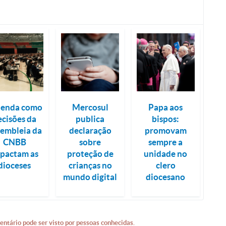
tenda como
Mercosul
Papa aos
ecisões da
publica
bispos:
embleia da
declaração
promovam
CNBB
sobre
sempre a
pactam as
proteção de
unidade no
dioceses
crianças no
clero
mundo digital
diocesano
entário pode ser visto por pessoas conhecidas.