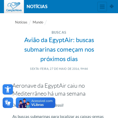
NOTÍCIAS
Notícias
Mundo
BUSCAS
Avião da EgyptAir: buscas
submarinas começam nos
próximos dias
SEXTA-FEIRA, 27
DE
MAIO
DE
2016, 9H44
Open toolbar
Aeronave da EgyptAir caiu no
Mediterrâneo há uma semana
Da redação, com Agência Brasil
As buscas submarinas para localizar as caixas-pretas