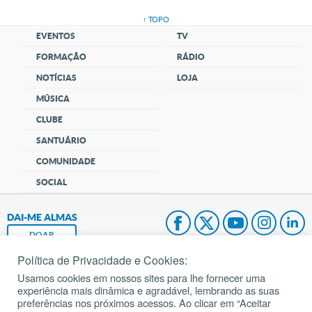
↑ TOPO
EVENTOS
TV
FORMAÇÃO
RÁDIO
NOTÍCIAS
LOJA
MÚSICA
CLUBE
SANTUÁRIO
COMUNIDADE
SOCIAL
DAI-ME ALMAS
DOAR
Política de Privacidade e Cookies:
Fundação João Paulo II
Usamos cookies em nossos sites para lhe fornecer uma
experiência mais dinâmica e agradável, lembrando as suas
Pedido de Oração
preferências nos próximos acessos. Ao clicar em “Aceitar