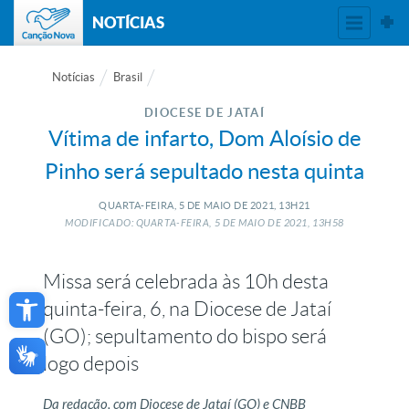
NOTÍCIAS
Notícias
Brasil
DIOCESE DE JATAÍ
Vítima de infarto, Dom Aloísio de
Pinho será sepultado nesta quinta
QUARTA-FEIRA, 5
DE
MAIO
DE
2021, 13H21
MODIFICADO: QUARTA-FEIRA, 5
DE
MAIO
DE
2021, 13H58
Missa será celebrada às 10h desta
Open toolbar
quinta-feira, 6, na Diocese de Jataí
(GO); sepultamento do bispo será
logo depois
Da redação, com Diocese de Jataí (GO) e CNBB