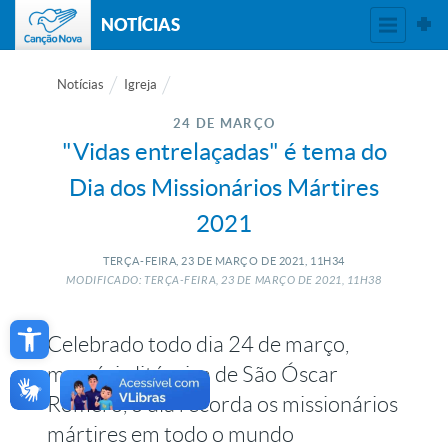
NOTÍCIAS
Notícias
Igreja
24 DE MARÇO
"Vidas entrelaçadas" é tema do
Dia dos Missionários Mártires
2021
TERÇA-FEIRA, 23
DE
MARÇO
DE
2021, 11H34
MODIFICADO: TERÇA-FEIRA, 23
DE
MARÇO
DE
2021, 11H38
Open toolbar
Celebrado todo dia 24 de março,
memória litúrgica de São Óscar
Romero, o dia recorda os missionários
mártires em todo o mundo