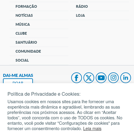
FORMAÇÃO
RÁDIO
NOTÍCIAS
LOJA
MÚSICA
CLUBE
SANTUÁRIO
COMUNIDADE
SOCIAL
DAI-ME ALMAS
DOAR
Política de Privacidade e Cookies:
Fundação João Paulo II
Usamos cookies em nossos sites para lhe fornecer uma
experiência mais dinâmica e agradável, lembrando as suas
Pedido de Oração
preferências nos próximos acessos. Ao clicar em “Aceitar
todos”, você concorda com o uso de TODOS os cookies. No
Mapa do site
entanto, você pode visitar "Configurações de cookies" para
fornecer um consentimento controlado.
Leia mais
Internacional