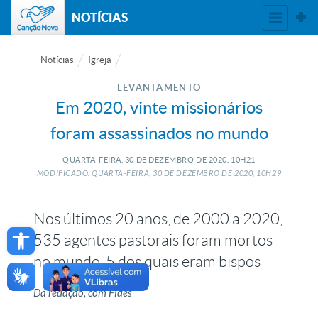
NOTÍCIAS
Notícias
Igreja
LEVANTAMENTO
Em 2020, vinte missionários
foram assassinados no mundo
QUARTA-FEIRA, 30
DE
DEZEMBRO
DE
2020, 10H21
MODIFICADO: QUARTA-FEIRA, 30
DE
DEZEMBRO
DE
2020, 10H29
Nos últimos 20 anos, de 2000 a 2020,
Open toolbar
535 agentes pastorais foram mortos
no mundo, 5 dos quais eram bispos
Da redação, com Fides