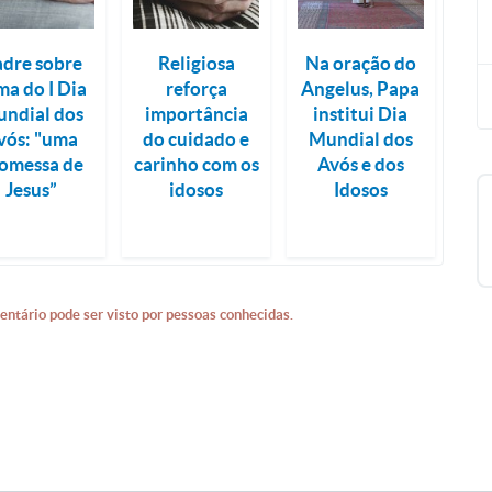
dre sobre
Religiosa
Na oração do
ma do I Dia
reforça
Angelus, Papa
ndial dos
importância
institui Dia
vós: "uma
do cuidado e
Mundial dos
omessa de
carinho com os
Avós e dos
Jesus”
idosos
Idosos
entário pode ser visto por pessoas conhecidas.