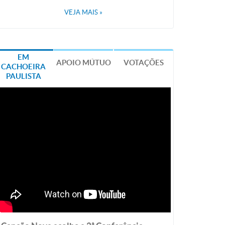
VEJA MAIS
»
EM
APOIO MÚTUO
VOTAÇÕES
CACHOEIRA
PAULISTA