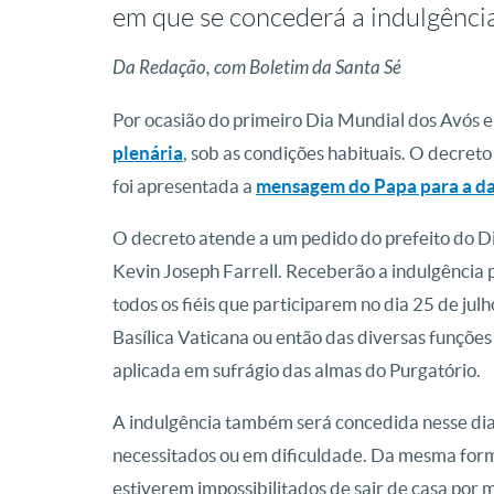
em que se concederá a indulgência
Da Redação, com Boletim da Santa Sé
Por ocasião do primeiro Dia Mundial dos Avós e 
plenária
, sob as condições habituais. O decret
foi apresentada a
mensagem do Papa para a d
O decreto atende a um pedido do prefeito do Dic
Kevin Joseph Farrell. Receberão a indulgência pl
todos os fiéis que participarem no dia 25 de ju
Basílica Vaticana ou então das diversas funçõ
aplicada em sufrágio das almas do Purgatório.
A indulgência também será concedida nesse dia 
necessitados ou em dificuldade. Da mesma form
estiverem impossibilitados de sair de casa por m