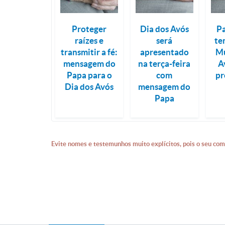
Proteger
Dia dos Avós
Pa
raízes e
será
te
transmitir a fé:
apresentado
Mu
mensagem do
na terça-feira
A
Papa para o
com
pr
Dia dos Avós
mensagem do
Papa
Evite nomes e testemunhos muito explícitos, pois o seu com