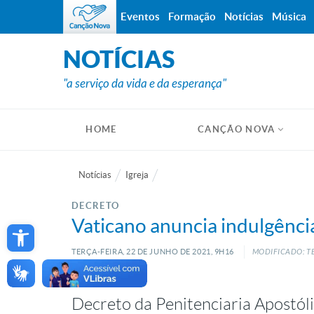
Eventos
Formação
Notícias
Música
NOTÍCIAS
"a serviço da vida e da esperança"
HOME
CANÇÃO NOVA
Notícias
Igreja
DECRETO
Open toolbar
Vaticano anuncia indulgênci
TERÇA-FEIRA, 22
DE
JUNHO
DE
2021, 9H16
MODIFICADO: TE
Decreto da Penitenciaria Apostóli