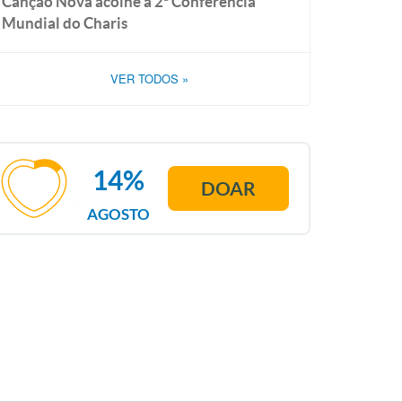
Canção Nova acolhe a 2ª Conferência
Mundial do Charis
VER TODOS
»
14%
DOAR
AGOSTO