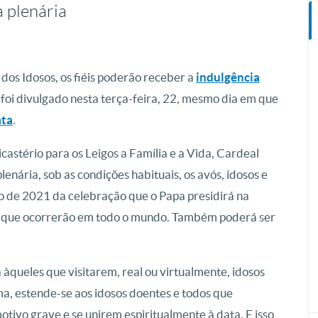
 plenária
dos Idosos, os fiéis poderão receber a
indulgência
o foi divulgado nesta terça-feira, 22, mesmo dia em que
ata
.
astério para os Leigos a Família e a Vida, Cardeal
enária, sob as condições habituais, os avós, idosos e
lho de 2021 da celebração que o Papa presidirá na
es que ocorrerão em todo o mundo. Também poderá ser
àqueles que visitarem, real ou virtualmente, idosos
a, estende-se aos idosos doentes e todos que
otivo grave e se unirem espiritualmente à data. E isso