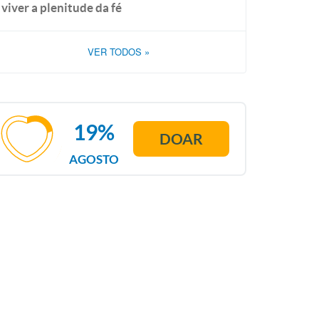
viver a plenitude da fé
VER TODOS
»
19%
DOAR
AGOSTO