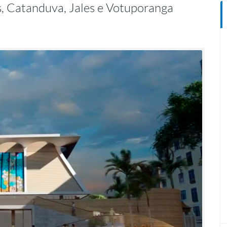
s, Catanduva, Jales e Votuporanga