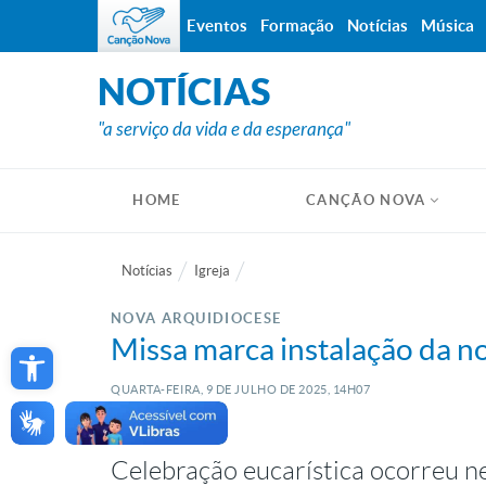
Eventos
Formação
Notícias
Música
NOTÍCIAS
"a serviço da vida e da esperança"
HOME
CANÇÃO NOVA
Notícias
Igreja
NOVA ARQUIDIOCESE
Open toolbar
Missa marca instalação da n
QUARTA-FEIRA, 9
DE
JULHO
DE
2025, 14H07
Celebração eucarística ocorreu ne