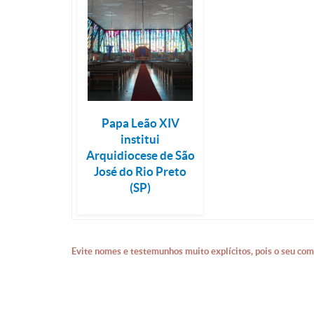
Papa Leão XIV
institui
Arquidiocese de São
José do Rio Preto
(SP)
Evite nomes e testemunhos muito explícitos, pois o seu com