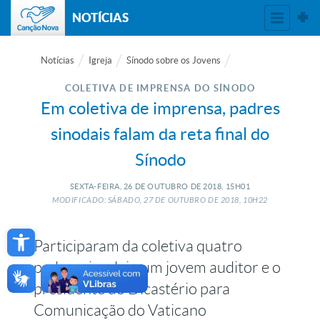
NOTÍCIAS
Notícias
Igreja
Sínodo sobre os Jovens
COLETIVA DE IMPRENSA DO SÍNODO
Em coletiva de imprensa, padres
sinodais falam da reta final do
Sínodo
SEXTA-FEIRA, 26
DE
OUTUBRO
DE
2018, 15H01
MODIFICADO: SÁBADO, 27
DE
OUTUBRO
DE
2018, 10H22
Open toolbar
Participaram da coletiva quatro
padres sinodais, um jovem auditor e o
presidente do Dicastério para
Comunicação do Vaticano