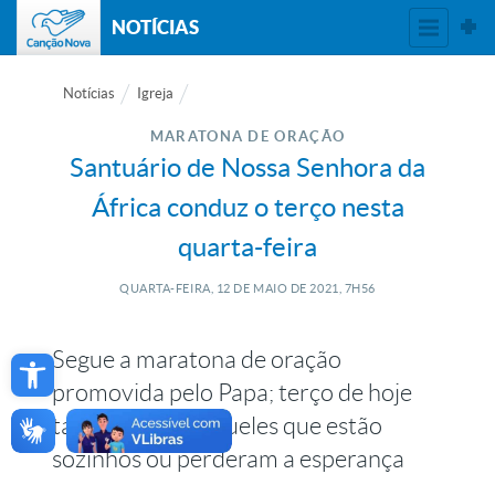
NOTÍCIAS
Notícias
Igreja
MARATONA DE ORAÇÃO
Santuário de Nossa Senhora da
África conduz o terço nesta
quarta-feira
QUARTA-FEIRA, 12
DE
MAIO
DE
2021, 7H56
Open toolbar
Segue a maratona de oração
promovida pelo Papa; terço de hoje
também é por aqueles que estão
sozinhos ou perderam a esperança