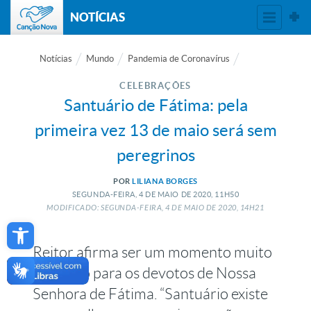
NOTÍCIAS
Notícias
Mundo
Pandemia de Coronavírus
CELEBRAÇÕES
Santuário de Fátima: pela
primeira vez 13 de maio será sem
peregrinos
POR
LILIANA BORGES
SEGUNDA-FEIRA, 4
DE
MAIO
DE
2020, 11H50
MODIFICADO: SEGUNDA-FEIRA, 4
DE
MAIO
DE
2020, 14H21
Open toolbar
Reitor afirma ser um momento muito
doloroso para os devotos de Nossa
Senhora de Fátima. “Santuário existe