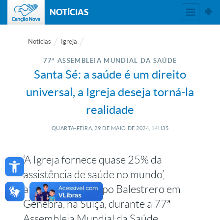
NOTÍCIAS
Notícias
Igreja
77ª ASSEMBLEIA MUNDIAL DA SAÚDE
Santa Sé: a saúde é um direito
universal, a Igreja deseja torná-la
realidade
QUARTA-FEIRA, 29
DE
MAIO
DE
2024, 14H35
Open toolbar
‘A Igreja fornece quase 25% da
assistência de saúde no mundo’,
afirmou o arcebispo Balestrero em
Genebra, na Suíça, durante a 77ª
Assembleia Mundial da Saúde