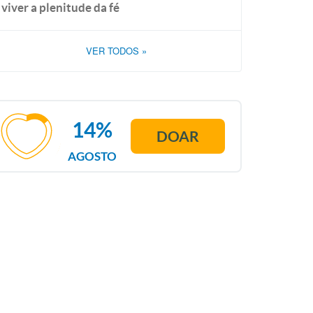
viver a plenitude da fé
VER TODOS
»
14%
DOAR
AGOSTO