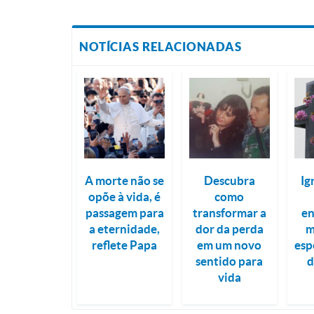
NOTÍCIAS RELACIONADAS
A morte não se
Descubra
Ig
opõe à vida, é
como
passagem para
transformar a
en
a eternidade,
dor da perda
m
reflete Papa
em um novo
esp
sentido para
d
vida