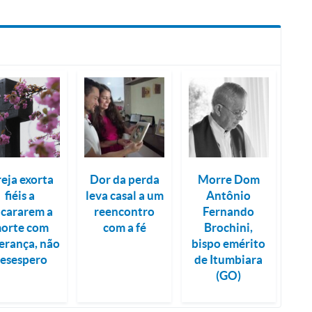
reja exorta
Dor da perda
Morre Dom
fiéis a
leva casal a um
Antônio
cararem a
reencontro
Fernando
orte com
com a fé
Brochini,
erança, não
bispo emérito
esespero
de Itumbiara
(GO)