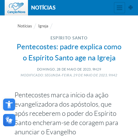
NOTÍCIAS
Notícias
Igreja
ESPÍRITO SANTO
Pentecostes: padre explica como
o Espírito Santo age na Igreja
DOMINGO, 28
DE
MAIO
DE
2023, 9H29
MODIFICADO: SEGUNDA-FEIRA, 29
DE
MAIO
DE
2023, 9H42
Pentecostes marca início da ação
Open toolbar
evangelizadora dos apóstolos, que
após receberem o poder do Espírito
Santo encheram-se de coragem para
anunciar o Evangelho