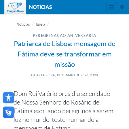
NOTÍCIAS
Notícias
Igreja
PEREGRINAÇÃO ANIVERSÁRIA
Patriarca de Lisboa: mensagem de
Fátima deve se transformar em
missão
QUARTA-FEIRA, 13
DE
MAIO
DE
2026, 9H30
Open toolbar
Dom Rui Valério presidiu solenidade
de Nossa Senhora do Rosário de
Fátima exortando peregrinos a serem
luz no mundo, testemunhando a
mensagem de Fátima