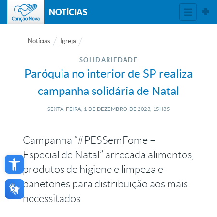
NOTÍCIAS
Notícias
Igreja
SOLIDARIEDADE
Paróquia no interior de SP realiza
campanha solidária de Natal
SEXTA-FEIRA, 1
DE
DEZEMBRO
DE
2023, 15H35
Campanha “#PESSemFome –
Open toolbar
Especial de Natal” arrecada alimentos,
produtos de higiene e limpeza e
panetones para distribuição aos mais
necessitados