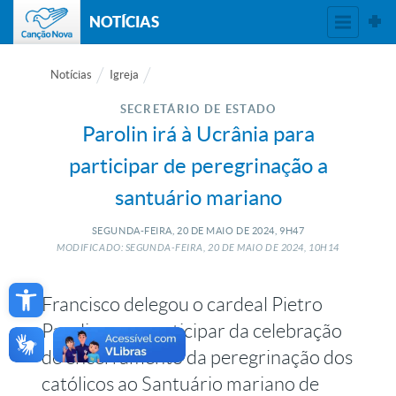
NOTÍCIAS
Notícias
Igreja
SECRETÁRIO DE ESTADO
Parolin irá à Ucrânia para
participar de peregrinação a
santuário mariano
SEGUNDA-FEIRA, 20
DE
MAIO
DE
2024, 9H47
MODIFICADO: SEGUNDA-FEIRA, 20
DE
MAIO
DE
2024, 10H14
Open toolbar
Francisco delegou o cardeal Pietro
Parolin para participar da celebração
de encerramento da peregrinação dos
católicos ao Santuário mariano de