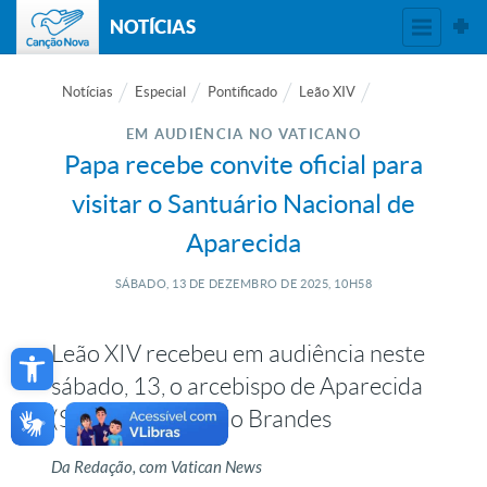
NOTÍCIAS
Notícias
Especial
Pontificado
Leão XIV
EM AUDIÊNCIA NO VATICANO
Papa recebe convite oficial para
visitar o Santuário Nacional de
Aparecida
SÁBADO, 13
DE
DEZEMBRO
DE
2025, 10H58
Open toolbar
Leão XIV recebeu em audiência neste
sábado, 13, o arcebispo de Aparecida
(SP), Dom Orlando Brandes
Da Redação, com Vatican News