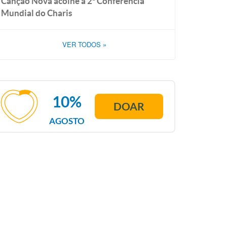
Canção Nova acolhe a 2ª Conferência
Mundial do Charis
VER TODOS
»
10%
DOAR
AGOSTO