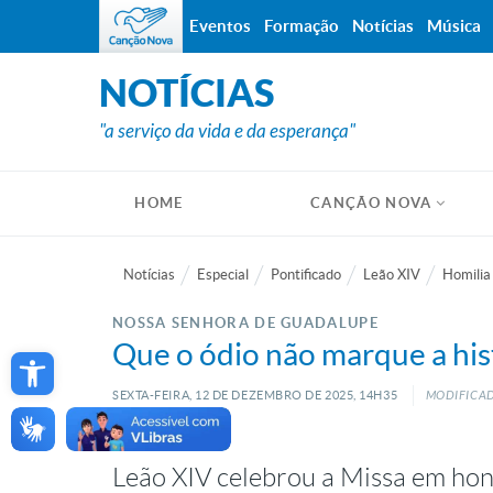
Eventos
Formação
Notícias
Música
NOTÍCIAS
"a serviço da vida e da esperança"
HOME
CANÇÃO NOVA
Notícias
Especial
Pontificado
Leão XIV
Homilia
NOSSA SENHORA DE GUADALUPE
Open toolbar
Que o ódio não marque a his
SEXTA-FEIRA, 12
DE
DEZEMBRO
DE
2025, 14H35
MODIFICAD
Leão XIV celebrou a Missa em ho