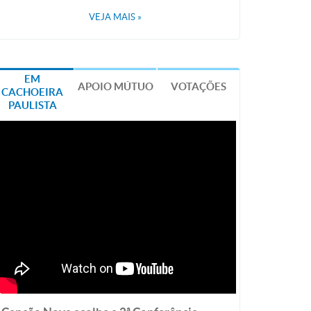
VEJA MAIS
»
EM
APOIO MÚTUO
VOTAÇÕES
CACHOEIRA
PAULISTA