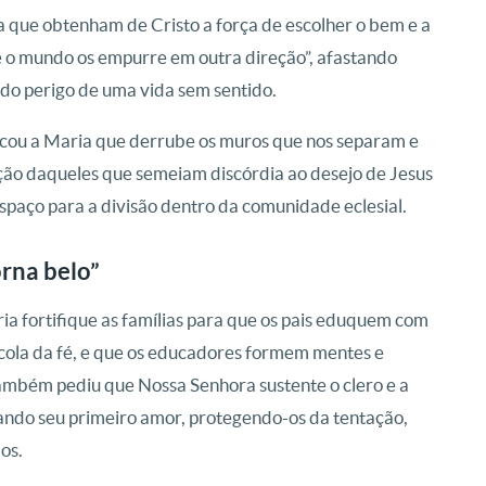
 que obtenham de Cristo a força de escolher o bem e a
 o mundo os empurre em outra direção”, afastando
do perigo de uma vida sem sentido.
plicou a Maria que derrube os muros que nos separam e
ação daqueles que semeiam discórdia ao desejo de Jesus
spaço para a divisão dentro da comunidade eclesial.
rna belo”
ia fortifique as famílias para que os pais eduquem com
scola da fé, e que os educadores formem mentes e
ambém pediu que Nossa Senhora sustente o clero e a
ando seu primeiro amor, protegendo-os da tentação,
os.