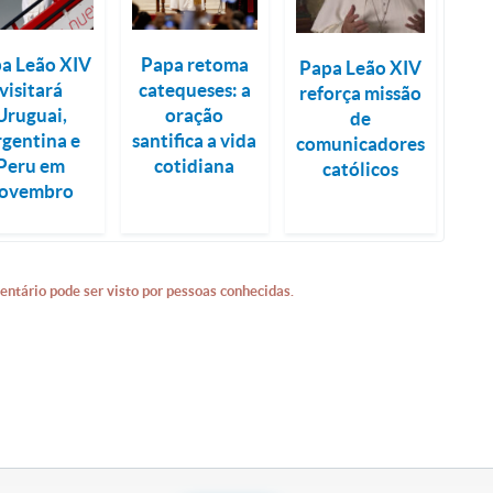
a Leão XIV
Papa retoma
Papa Leão XIV
visitará
catequeses: a
reforça missão
Uruguai,
oração
de
gentina e
santifica a vida
comunicadores
Peru em
cotidiana
católicos
ovembro
entário pode ser visto por pessoas conhecidas.