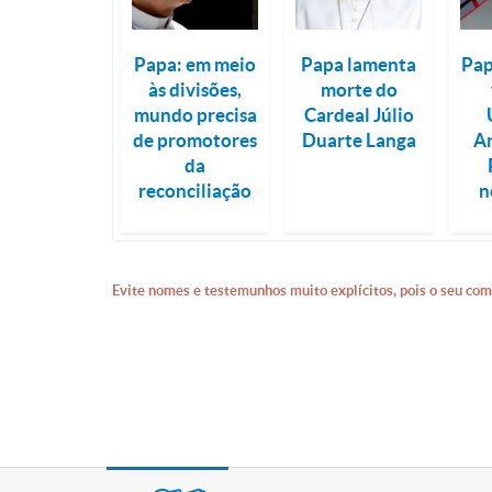
Papa: em meio
Papa lamenta
Pap
às divisões,
morte do
mundo precisa
Cardeal Júlio
de promotores
Duarte Langa
Ar
da
reconciliação
n
Evite nomes e testemunhos muito explícitos, pois o seu com