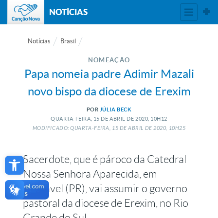
NOTÍCIAS
Notícias
Brasil
NOMEAÇÃO
Papa nomeia padre Adimir Mazali
novo bispo da diocese de Erexim
POR
JÚLIA BECK
QUARTA-FEIRA, 15
DE
ABRIL
DE
2020, 10H12
MODIFICADO: QUARTA-FEIRA, 15
DE
ABRIL
DE
2020, 10H25
Open toolbar
Sacerdote, que é pároco da Catedral
Nossa Senhora Aparecida, em
Cascavel (PR), vai assumir o governo
pastoral da diocese de Erexim, no Rio
Grande do Sul