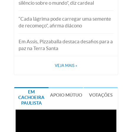
silêncio sobre o mundo”, diz cardeal
“Cada lágrima pode carregar uma semente
de recomeço”, afirma diácono
Em Assis, Pizzaballa destaca desafios para a
paz na Terra Santa
VEJA MAIS
»
EM
APOIO MÚTUO
VOTAÇÕES
CACHOEIRA
PAULISTA