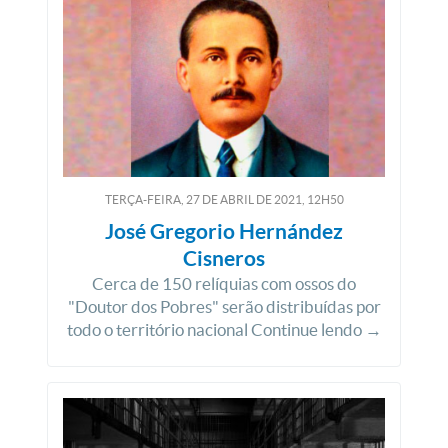
TERÇA-FEIRA, 27
DE
ABRIL
DE
2021, 12H50
José Gregorio Hernández
Cisneros
Cerca de 150 relíquias com ossos do
"Doutor dos Pobres" serão distribuídas por
todo o território nacional Continue lendo →