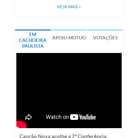
VEJA MAIS
»
EM
APOIO MÚTUO
VOTAÇÕES
CACHOEIRA
PAULISTA
Canção Nova acolhe a 2ª Conferência