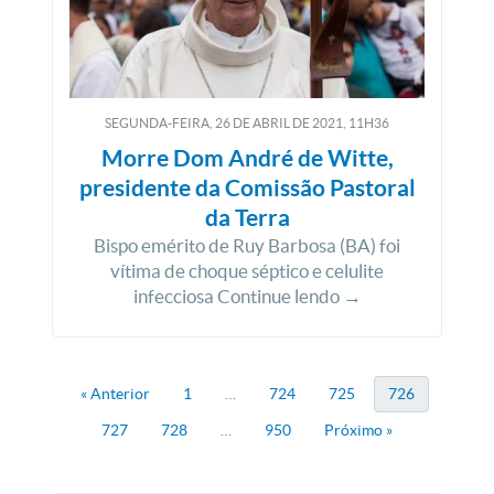
SEGUNDA-FEIRA, 26
DE
ABRIL
DE
2021, 11H36
Morre Dom André de Witte,
presidente da Comissão Pastoral
da Terra
Bispo emérito de Ruy Barbosa (BA) foi
vítima de choque séptico e celulite
infecciosa Continue lendo →
« Anterior
1
…
724
725
726
727
728
…
950
Próximo »