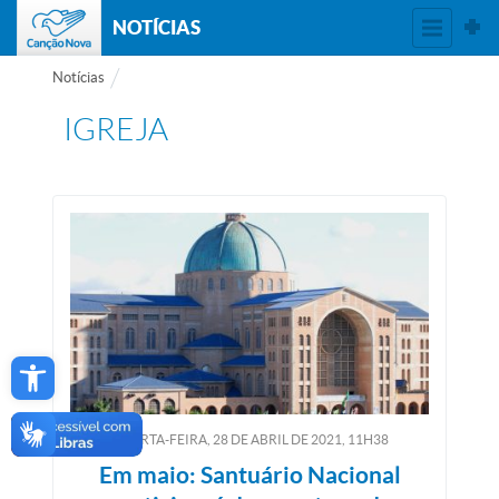
NOTÍCIAS
Notícias
IGREJA
Open toolbar
QUARTA-FEIRA, 28
DE
ABRIL
DE
2021, 11H38
Em maio: Santuário Nacional