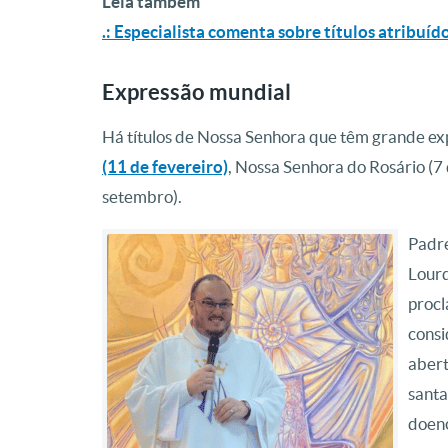
Leia também
.: Especialista comenta sobre títulos atribuí
Expressão mundial
Há títulos de Nossa Senhora que têm grande exp
(11 de fevereiro)
, Nossa Senhora do Rosário (7
setembro).
Padr
Lourd
procl
consi
abert
santa
doenç