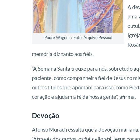
A dev
uma v
outub
Igrej
Padre Wagner / Foto: Arquivo Pessoal
Rosár
memória diz tanto aos fiéis.
“A Semana Santa trouxe para nós, sobretudo aqu
paciente, como companheira fiel de Jesus no mis
outros títulos que apontam para isso, como Pie
coração e ajudam a fé da nossa gente”, afirma.
Devoção
Afonso Murad ressalta que a devoção mariana, a
“Através dos santos, os fiéis vão até Jesus, toca