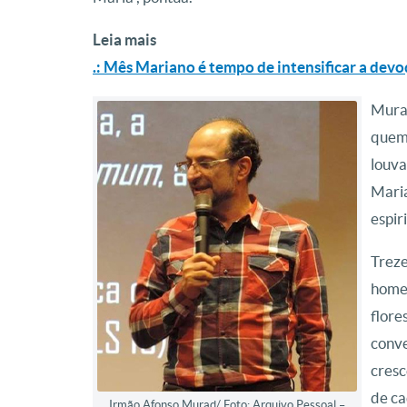
Leia mais
.: Mês Mariano é tempo de intensificar a devo
Murad
quem 
louva
Maria
espiri
Treze
home
flore
conve
cresc
de ca
Irmão Afonso Murad/ Foto: Arquivo Pessoal –