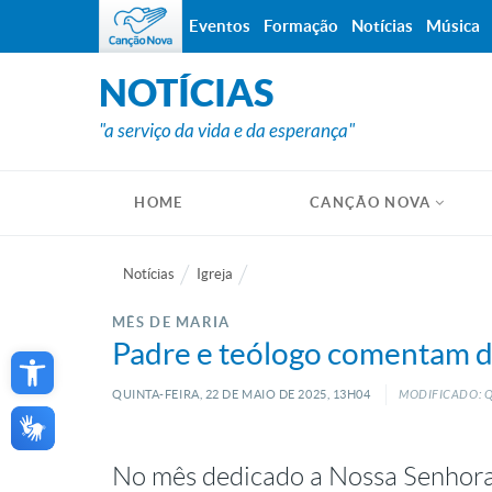
Eventos
Formação
Notícias
Música
NOTÍCIAS
"a serviço da vida e da esperança"
HOME
CANÇÃO NOVA
Notícias
Igreja
MÊS DE MARIA
Open toolbar
Padre e teólogo comentam d
QUINTA-FEIRA, 22
DE
MAIO
DE
2025, 13H04
MODIFICADO: Q
No mês dedicado a Nossa Senhora, 