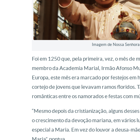
Imagem de Nossa Senhora 
Foi em 1250 que, pela primeira, vez, o mês de m
membro da Academia Marial, Irmão Afonso Mura
Europa, este mês era marcado por festejos em h
cortejo de jovens que levavam ramos floridos. 
românticas entre os namorados e festas com mús
“Mesmo depois da cristianização, alguns desse
o crescimento da devoção mariana, em vários 
especial a Maria. Em vez do louvor a deusa-m
Maria”, pontua.