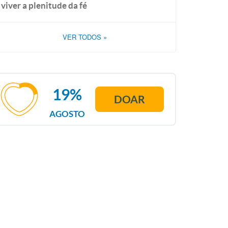
viver a plenitude da fé
VER TODOS
»
19%
DOAR
AGOSTO