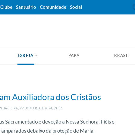
Clube
Santuário
Comunidade
Social
IGREJA
PAPA
BRASIL
ram Auxiliadora dos Cristãos
NDA-FEIRA, 27
DE
MAIO
DE
2024, 7H56
s Sacramentado e devoção a Nossa Senhora. Fiéis e
 amparados debaixo da proteção de Maria.