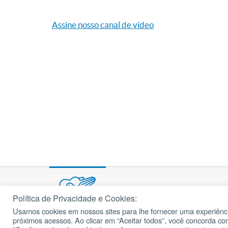
Assine nosso canal de vídeo
Política de Privacidade e Cookies:
Usamos cookies em nossos sites para lhe fornecer uma experiênci
© 2002 – 2026
próximos acessos. Ao clicar em “Aceitar todos”, você concorda c
cancaonova.com
Todos os direitos reservados.