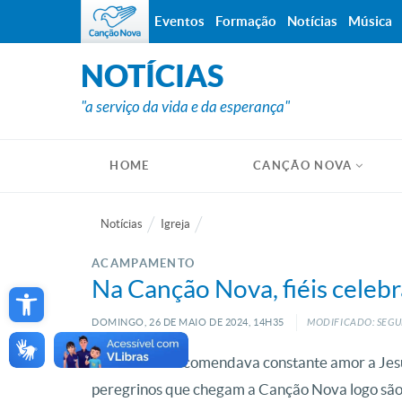
Eventos
Formação
Notícias
Música
NOTÍCIAS
"a serviço da vida e da esperança"
HOME
CANÇÃO NOVA
Notícias
Igreja
ACAMPAMENTO
Open toolbar
Na Canção Nova, fiéis celeb
DOMINGO, 26
DE
MAIO
DE
2024, 14H35
MODIFICADO: SEGU
Dom Bosco recomendava constante amor a Jesu
peregrinos que chegam a Canção Nova logo são