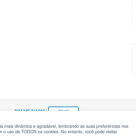
DAI-ME ALMAS
DOAR
a mais dinâmica e agradável, lembrando as suas preferências nos
om o uso de TODOS os cookies. No entanto, você pode visitar
Fundação João Paulo II
Pedido de Oração
Ma