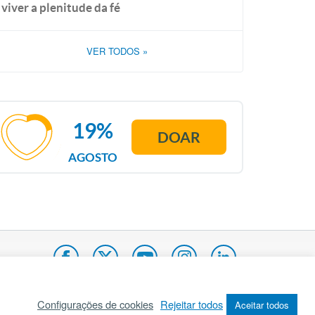
viver a plenitude da fé
VER TODOS
»
19%
DOAR
AGOSTO
Configurações de cookies
Rejeitar todos
Aceitar todos
pa do site
Internacional