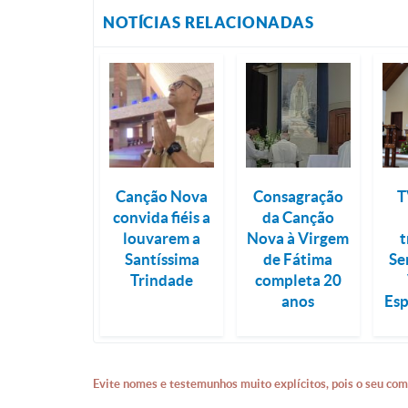
NOTÍCIAS RELACIONADAS
Canção Nova
Consagração
T
convida fiéis a
da Canção
louvarem a
Nova à Virgem
t
Santíssima
de Fátima
Se
Trindade
completa 20
anos
Esp
Evite nomes e testemunhos muito explícitos, pois o seu com