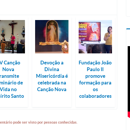
V Canção
Devoção a
Fundação João
Nova
Divina
Paulo II
ransmite
Misericórdia é
promove
minário de
celebrada na
formação para
Vida no
Canção Nova
os
írito Santo
colaboradores
entário pode ser visto por pessoas conhecidas.